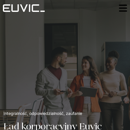
Społeczeństwo
Ład korporacyjny
Środowisko
EN
Integralność, odpowiedzialność, zaufanie
Ład korporacyjny Euvic