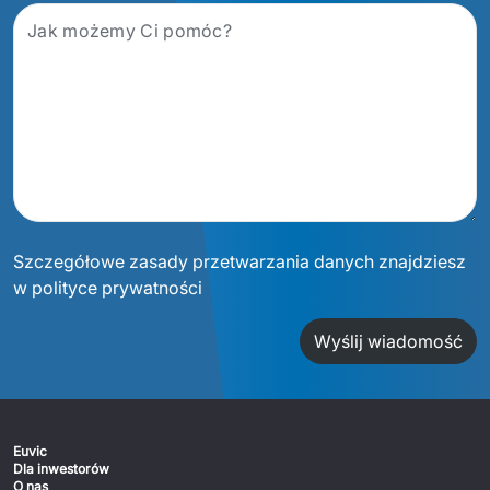
Szczegółowe zasady przetwarzania danych znajdziesz
w polityce prywatności
Wyślij wiadomość
Euvic
Dla inwestorów
O nas