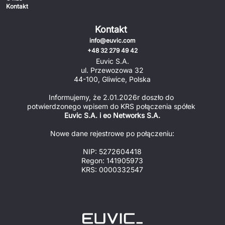
Kontakt
Kontakt
info@euvic.com
+48 32 279 49 42
Euvic S.A.
ul. Przewozowa 32
44-100, Gliwice, Polska
Informujemy, że 2.01.2026r doszło do 
potwierdzonego wpisem do KRS połączenia spółek 
Euvic S.A. i eo Networks S.A.
Nowe dane rejestrowe po połączeniu:
NIP: 5272604418
Regon: 141905973
KRS: 0000332547